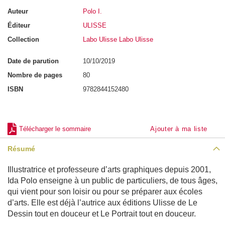
a
Auteur
Polo I.
i
n
Éditeur
ULISSE
-
A
Collection
Labo Ulisse Labo Ulisse
n
a
t
Date de parution
10/10/2019
o
m
Nombre de pages
80
i
e
ISBN
9782844152480
P
e
r
Télécharger le sommaire
Ajouter à ma liste
s
o
n
Résumé
n
a
g
Illustratrice et professeure d’arts graphiques depuis 2001,
e
Ida Polo enseigne à un public de particuliers, de tous âges,
s
qui vient pour son loisir ou pour se préparer aux écoles
P
d’arts. Elle est déjà l’autrice aux éditions Ulisse de Le
o
Dessin tout en douceur et Le Portrait tout en douceur.
r
t