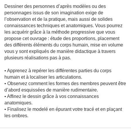
r
Dessiner des personnes d’après modèles ou des
a
i
personnages issus de son imagination exige de
t
l’observation et de la pratique, mais aussi de solides
connaissances techniques et anatomiques. Vous pourrez
Peinture
les acquérir grâce à la méthode progressive que vous
M
propose cet ouvrage : étude des proportions, placement
é
des différents éléments du corps humain, mise en volume
t
h
vous y sont expliqués de manière didactique à travers
o
plusieurs réalisations pas à pas.
d
e
s
• Apprenez à repérer les différentes parties du corps
-
T
humain et à localiser les articulations.
e
• Observez comment les formes des membres peuvent être
c
h
d’abord esquissées de manière rudimentaire.
n
• Affinez le dessin grâce à vos connaissances
i
anatomiques.
q
u
• Finalisez le modelé en épurant votre tracé et en plaçant
e
les ombres.
s
A
é