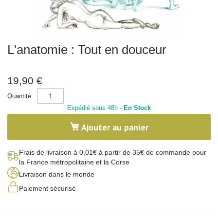
x
-
N
a
t
u
Skip
r
L'anatomie : Tout en douceur
to
e
the
beginning
C
of
a
19,90 €
l
the
l
images
Quantité
i
gallery
g
Expédié sous 48h -
En Stock
r
a
Ajouter au panier
p
h
i
e
Frais de livraison à 0,01€ à partir de 35€ de commande pour
la France métropolitaine et la Corse
C
o
Livraison dans le monde
r
p
Paiement sécurisé
s
h
u
m