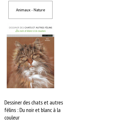
x
-
N
Animaux - Nature
a
t
u
r
e
C
a
l
l
i
g
r
a
p
h
i
e
C
Dessiner des chats et autres
o
r
félins : Du noir et blanc à la
p
couleur
s
h
u
m