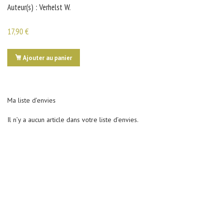
Auteur(s) : Verhelst W.
a
i
n
-
17,90 €
A
n
a
t
Ajouter au panier
o
m
i
AJOUTER
e
À
Ma liste d’envies
P
e
MA
r
Il n’y a aucun article dans votre liste d’envies.
s
LISTE
o
n
n
a
g
e
s
P
o
r
t