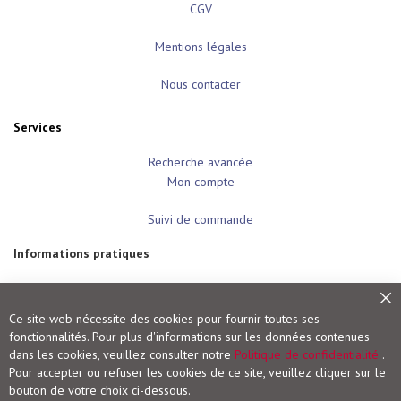
CGV
r
o
g
Mentions légales
r
a
p
Nous contacter
h
e
Services
A
c
Recherche avancée
r
y
Mon compte
l
i
q
Suivi de commande
u
e
Informations pratiques
A
Modes de paiement
q
u
Frais de port et livraison
Fe
a
Ce site web nécessite des cookies pour fournir toutes ses
Conditions de retour
r
fonctionnalités. Pour plus d'informations sur les données contenues
e
Droit de rétractation
dans les cookies, veuillez consulter notre
Politique de confidentialité
.
l
l
Pour accepter ou refuser les cookies de ce site, veuillez cliquer sur le
Vigot Maloine (groupe VOG)
e
bouton de votre choix ci-dessous.