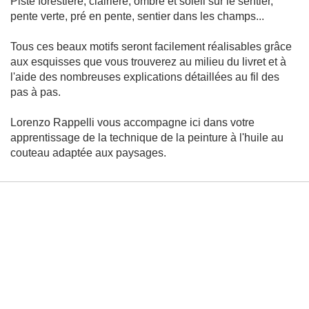
Piste forestière, clairière, ombre et soleil sur le sentier,
r
pente verte, pré en pente, sentier dans les champs...
a
i
t
Tous ces beaux motifs seront facilement réalisables grâce
aux esquisses que vous trouverez au milieu du livret et à
Peinture
l'aide des nombreuses explications détaillées au fil des
M
pas à pas.
é
t
h
Lorenzo Rappelli vous accompagne ici dans votre
o
apprentissage de la technique de la peinture à l'huile au
d
e
couteau adaptée aux paysages.
s
-
T
e
c
h
n
i
q
u
e
s
A
é