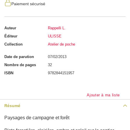
Paiement sécurisé
a
i
n
-
A
n
Auteur
Rappelli L.
a
t
Éditeur
ULISSE
o
m
Collection
Atelier de poche
i
e
Date de parution
07/02/2013
P
Nombre de pages
32
e
r
ISBN
9782844151957
s
o
n
n
a
Ajouter à ma liste
g
e
s
Résumé
P
Paysages de campagne et forêt
o
r
t