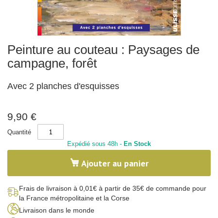
x
-
N
a
t
u
Skip
r
Peinture au couteau : Paysages de
to
e
the
campagne, forêt
beginning
C
of
a
l
the
Avec 2 planches d'esquisses
l
images
i
gallery
g
r
9,90 €
a
p
Quantité
h
i
Expédié sous 48h -
En Stock
e
Ajouter au panier
C
o
r
p
Frais de livraison à 0,01€ à partir de 35€ de commande pour
s
la France métropolitaine et la Corse
h
u
Livraison dans le monde
m