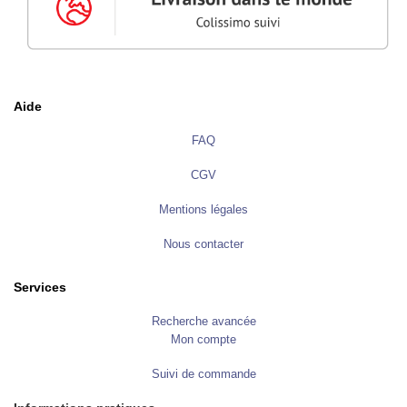
E
n
l
u
m
i
n
Aide
u
r
e
FAQ
G
CGV
l
a
c
Mentions légales
i
s
Nous contacter
G
o
Services
u
a
Recherche avancée
c
h
Mon compte
e
Suivi de commande
H
u