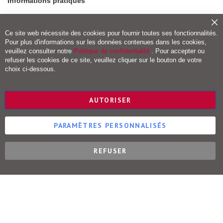
Informations pratiques
i
l
e
Modes de paiement
Fe
Frais de port et livraison
Ce site web nécessite des cookies pour fournir toutes ses fonctionnalités.
I
Conditions de retour
c
Pour plus d'informations sur les données contenues dans les cookies,
ô
Droit de rétractation
veuillez consulter notre
Politique de confidentialité
. Pour accepter ou
n
refuser les cookies de ce site, veuillez cliquer sur le bouton de votre
e
Vigot Maloine (groupe VOG)
choix ci-dessous.
L
Editions Maloine
u
s
Editions Vigot
AUTORISER
t
Editions Vial
r
Editions Ulisse
e
PARAMÈTRES PERSONNALISÉS
P
a
REFUSER
s
Ulisse Éditions © 2015-2022
t
e
l
P
o
u
r
i