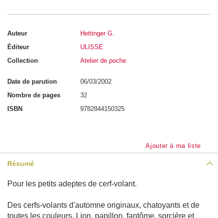
a
i
n
-
Auteur
Hettinger G.
A
n
Éditeur
ULISSE
a
t
Collection
Atelier de poche
o
m
i
Date de parution
06/03/2002
e
Nombre de pages
32
P
ISBN
9782844150325
e
r
s
o
n
Ajouter à ma liste
n
a
g
Résumé
e
s
Pour les petits adeptes de cerf-volant.
P
o
Des cerfs-volants d'automne originaux, chatoyants et de
r
t
toutes les couleurs. Lion, papillon, fantôme, sorcière et