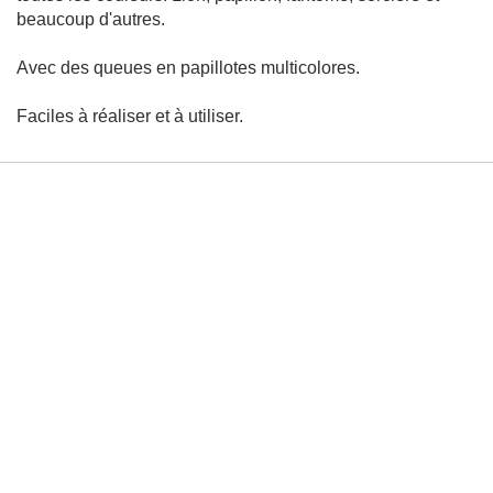
r
beaucoup d'autres.
a
i
t
Avec des queues en papillotes multicolores.
Peinture
Faciles à réaliser et à utiliser.
M
é
t
h
o
d
e
s
-
T
e
c
h
n
i
q
u
e
s
A
é