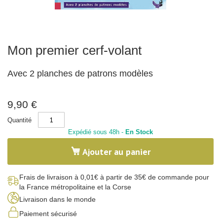
x
-
N
a
t
u
Skip
r
Mon premier cerf-volant
to
e
the
beginning
C
Avec 2 planches de patrons modèles
of
a
l
the
l
images
i
gallery
9,90 €
g
r
Quantité
a
p
Expédié sous 48h -
En Stock
h
i
Ajouter au panier
e
C
o
Frais de livraison à 0,01€ à partir de 35€ de commande pour
r
la France métropolitaine et la Corse
p
s
Livraison dans le monde
h
u
Paiement sécurisé
m