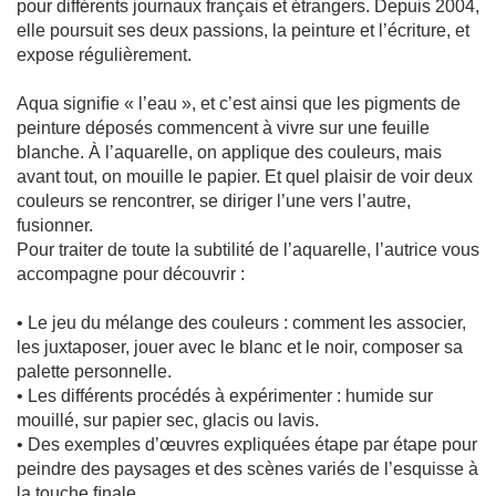
pour différents journaux français et étrangers. Depuis 2004,
r
a
elle poursuit ses deux passions, la peinture et l’écriture, et
i
expose régulièrement.
t
Peinture
Aqua signiﬁe « l’eau », et c’est ainsi que les pigments de
peinture déposés commencent à vivre sur une feuille
M
blanche. À l’aquarelle, on applique des couleurs, mais
é
t
avant tout, on mouille le papier. Et quel plaisir de voir deux
h
couleurs se rencontrer, se diriger l’une vers l’autre,
o
d
fusionner.
e
Pour traiter de toute la subtilité de l’aquarelle, l’autrice vous
s
-
accompagne pour découvrir :
T
e
• Le jeu du mélange des couleurs : comment les associer,
c
h
les juxtaposer, jouer avec le blanc et le noir, composer sa
n
palette personnelle.
i
q
• Les différents procédés à expérimenter : humide sur
u
mouillé, sur papier sec, glacis ou lavis.
e
s
• Des exemples d’œuvres expliquées étape par étape pour
peindre des paysages et des scènes variés de l’esquisse à
A
la touche ﬁnale.
é