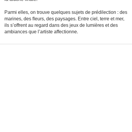
r
o
Parmi elles, on trouve quelques sujets de prédilection : des
g
r
marines, des ﬂeurs, des paysages. Entre ciel, terre et mer,
a
ils s’offrent au regard dans des jeux de lumières et des
p
h
ambiances que l’artiste affectionne.
e
A
c
r
y
l
i
q
u
e
A
q
u
a
r
e
l
l
e