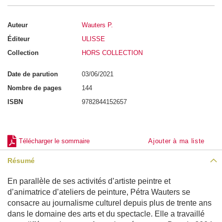
a
i
n
Auteur
Wauters P.
-
A
Éditeur
ULISSE
n
a
Collection
HORS COLLECTION
t
o
m
Date de parution
03/06/2021
i
e
Nombre de pages
144
ISBN
9782844152657
P
e
r
s
o
Télécharger le sommaire
Ajouter à ma liste
n
n
a
Résumé
g
e
s
En parallèle de ses activités d’artiste peintre et
d’animatrice d’ateliers de peinture, Pétra Wauters se
P
consacre au journalisme culturel depuis plus de trente ans
o
r
dans le domaine des arts et du spectacle. Elle a travaillé
t