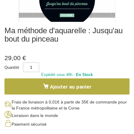
x
-
N
a
t
u
Skip
r
Ma méthode d'aquarelle : Jusqu'au
to
e
the
bout du pinceau
beginning
C
of
a
l
the
l
images
29,00 €
i
gallery
g
Quantité
r
a
Expédié sous 48h -
En Stock
p
h
Ajouter au panier
i
e
C
Frais de livraison à 0,01€ à partir de 35€ de commande pour
o
la France métropolitaine et la Corse
r
Livraison dans le monde
p
s
Paiement sécurisé
h
u
m