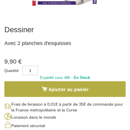
x
-
N
a
t
u
Skip
r
Dessiner
to
e
the
beginning
C
Avec 2 planches d'esquisses
of
a
l
the
l
images
i
gallery
9,90 €
g
r
Quantité
a
p
Expédié sous 48h -
En Stock
h
i
Ajouter au panier
e
C
o
Frais de livraison à 0,01€ à partir de 35€ de commande pour
r
la France métropolitaine et la Corse
p
s
Livraison dans le monde
h
u
Paiement sécurisé
m