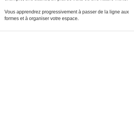
r
a
Vous apprendrez progressivement à passer de la ligne aux
i
t
formes et à organiser votre espace.
Peinture
M
é
t
h
o
d
e
s
-
T
e
c
h
n
i
q
u
e
s
A
é