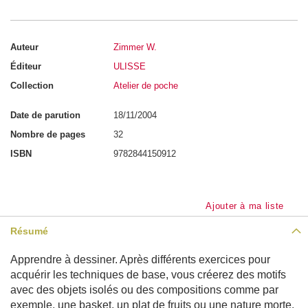
a
i
n
-
Auteur
Zimmer W.
A
n
Éditeur
ULISSE
a
t
Collection
Atelier de poche
o
m
i
Date de parution
18/11/2004
e
Nombre de pages
32
P
ISBN
9782844150912
e
r
s
o
n
Ajouter à ma liste
n
a
g
Résumé
e
s
Apprendre à dessiner. Après différents exercices pour
P
acquérir les techniques de base, vous créerez des motifs
o
avec des objets isolés ou des compositions comme par
r
t
exemple, une basket, un plat de fruits ou une nature morte.