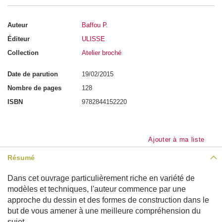
a
i
n
Auteur
Baffou P.
-
A
Éditeur
ULISSE
n
a
Collection
Atelier broché
t
o
m
Date de parution
19/02/2015
i
e
Nombre de pages
128
ISBN
9782844152220
P
e
r
s
o
Ajouter à ma liste
n
n
a
Résumé
g
e
Dans cet ouvrage particulièrement riche en variété de
s
modèles et techniques, l'auteur commence par une
P
approche du dessin et des formes de construction dans le
o
but de vous amener à une meilleure compréhension du
r
t
sujet.