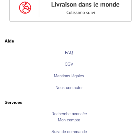
E
n
l
u
m
i
n
u
Aide
r
e
FAQ
G
l
CGV
a
c
i
Mentions légales
s
Nous contacter
G
o
u
Services
a
c
Recherche avancée
h
e
Mon compte
H
Suivi de commande
u