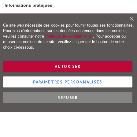
i
Informations pratiques
l
e
Modes de paiement
I
Fe
Frais de port et livraison
Ce site web nécessite des cookies pour fournir toutes ses fonctionnalités.
c
Conditions de retour
ô
Pour plus d'informations sur les données contenues dans les cookies,
n
Droit de rétractation
veuillez consulter notre
Politique de confidentialité
. Pour accepter ou
e
refuser les cookies de ce site, veuillez cliquer sur le bouton de votre
Vigot Maloine (groupe VOG)
choix ci-dessous.
L
u
Editions Maloine
s
t
Editions Vigot
AUTORISER
r
Editions Vial
e
Editions Ulisse
PARAMÈTRES PERSONNALISÉS
P
a
s
t
REFUSER
Ulisse Éditions © 2015-2022
e
l
P
o
u
r
i