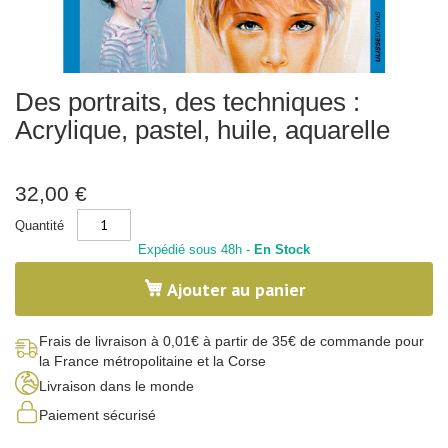
x
-
N
a
t
u
Skip
r
Des portraits, des techniques :
to
e
the
Acrylique, pastel, huile, aquarelle
beginning
C
of
a
l
the
l
images
32,00 €
i
gallery
g
Quantité
r
a
Expédié sous 48h -
En Stock
p
h
Ajouter au panier
i
e
C
Frais de livraison à 0,01€ à partir de 35€ de commande pour
o
la France métropolitaine et la Corse
r
Livraison dans le monde
p
s
Paiement sécurisé
h
u
m