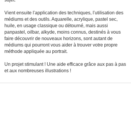
r
a
i
Vient ensuite l'application des techniques, l'utilisation des
t
médiums et des outils. Aquarelle, acrylique, pastel sec,
huile, en usage classique ou détourné, mais aussi
Peinture
panpastel, oilbar, alkyde, moins connus, destinés à vous
M
faire découvrir de nouveaux horizons, sont autant de
é
médiums qui pourront vous aider à trouver votre propre
t
h
méthode appliquée au portrait.
o
d
e
Un projet stimulant ! Une aide efficace grâce aux pas à pas
s
et aux nombreuses illustrations !
-
T
e
c
h
n
i
q
u
e
s
A
é